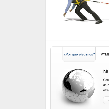
¿Por qué elegirnos?
PYM
Nu
Com
de 
ofr
L